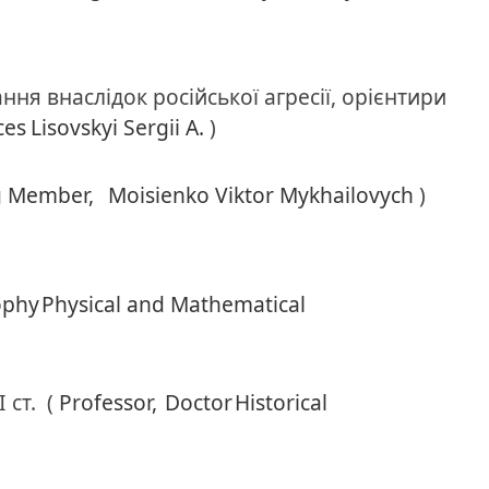
ння внаслідок російської агресії, орієнтири
ces
Lisovskyi Sergii A.
)
g Member,
Moisienko Viktor Mykhailovych
)
ophy
Physical and Mathematical
 ст.
(
Professor,
Doctor
Historical