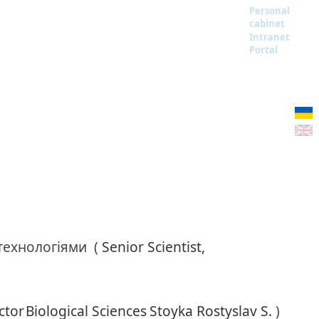
Personal
cabinet
Intranet
Portal
 технологіями
(
Senior Scientist,
ctor
Biological Sciences
Stoyka Rostyslav S.
)