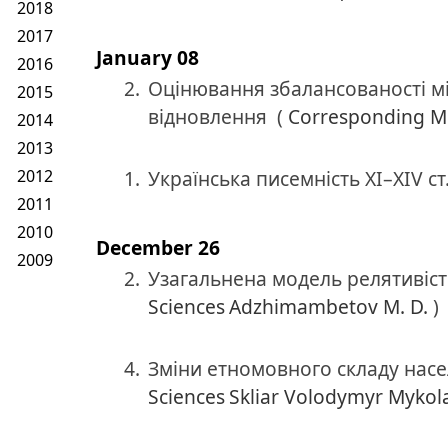
2018
2017
January 08
2016
2.
Оцінювання збалансованості міс
2015
відновлення
(
Corresponding 
2014
2013
2012
1.
Українська писемність ХІ–ХІV ст
2011
2010
December 26
2009
2.
Узагальнена модель релятивіст
Sciences
Adzhimambetov M. D.
)
4.
Зміни етномовного складу насел
Sciences
Skliar Volodymyr Mykol