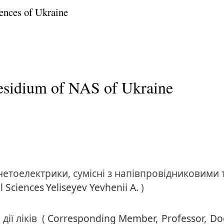
ences of Ukraine
residium of NAS of Ukraine
нетоелектрики, сумісні з напівпровідниковими
l Sciences
Yeliseyev Yevhenii A.
)
ії ліків
(
Corresponding Member,
Professor,
Do