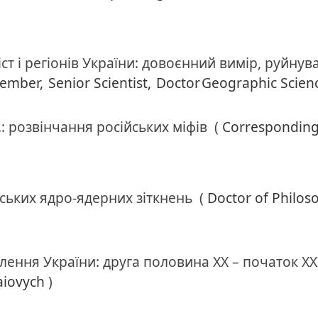
т і регіонів України: довоєнний вимір, руйнува
Member,
Senior Scientist,
Doctor
Geographic Scien
.: розвінчання російських міфів
(
Correspondin
ських ядро-ядерних зіткнень
(
Doctor of Philos
ення України: друга половина ХХ – початок ХХІ
aiovych
)