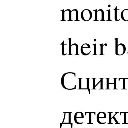
monito
their 
Сцинт
детект