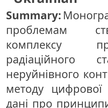
Summary:
Моног
проблемам ст
комплексу пр
радіаційного 
неруйнівного конт
методу цифрової 
дані про принципи