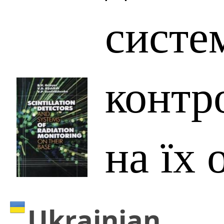
систе
контр
на їх 
Ukrainian