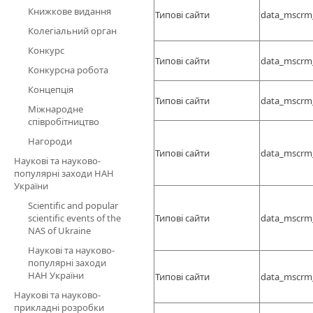
Книжкове видання
Типові сайти
data_mscrm
Колегіальний орган
Конкурс
Типові сайти
data_mscrm
Конкурсна робота
Концепція
Типові сайти
data_mscrm
Міжнародне
співробітництво
Нагороди
Типові сайти
data_mscrm
Наукові та науково-
популярні заходи НАН
України
Scientific and popular
scientific events of the
Типові сайти
data_mscrm
NAS of Ukraine
Наукові та науково-
популярні заходи
НАН України
Типові сайти
data_mscrm
Наукові та науково-
прикладні розробки