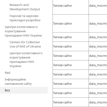
Research and
Типові сайти
data_mscrm
Development Output
Наукові та науково-
прикладні розробки
Типові сайти
data_mscrm
Центри колективного
користування
приладами НАН України
Типові сайти
data_mscrm
Centers for Collective
Use of NAS of Ukraine
Типові сайти
data_mscrm
Центри колективного
Типові сайти
data_mscrm
користування
приладами НАН
Типові сайти
data_mscrm
України
Red
Типові сайти
data_mscrm
Інформаційне
наповнення сайту
Типові сайти
data_mscrm
bcs
Типові сайти
data_mscrm
Типові сайти
data_mscrm