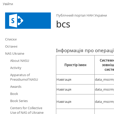
Увійти
Публічний портал НАН України
bcs
Списки
Останні
Інформація про операції
NAS Ukraine
Системн
About NASU
Простір імен
зовніш
Activity
сист
Apparatus of
Presidiumof NASU
Навігація
data_mscrm
Awards
Навігація
data_mscrm
Book
Book Series
Навігація
data_mscrm
Centers for Collective
Use of NAS of Ukraine