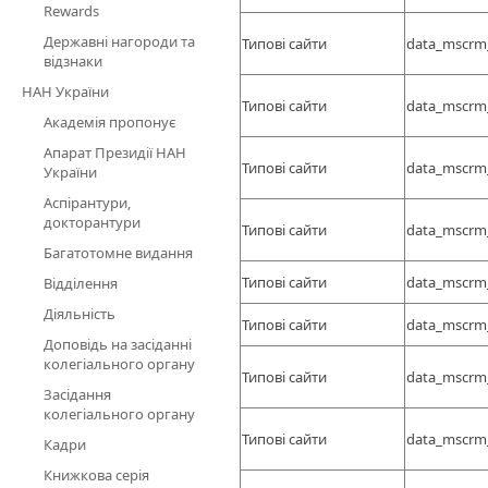
Rewards
Державні нагороди та
Типові сайти
data_mscrm
відзнаки
НАН України
Типові сайти
data_mscrm
Академія пропонує
Апарат Президії НАН
Типові сайти
data_mscrm
України
Аспірантури,
докторантури
Типові сайти
data_mscrm
Багатотомне видання
Типові сайти
data_mscrm
Відділення
Діяльність
Типові сайти
data_mscrm
Доповідь на засіданні
колегіального органу
Типові сайти
data_mscrm
Засідання
колегіального органу
Типові сайти
data_mscrm
Кадри
Книжкова серія