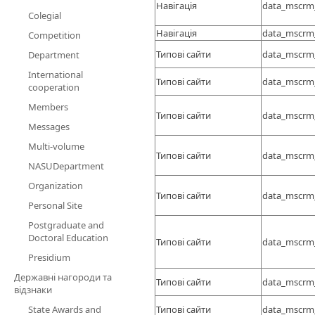
Навігація
data_mscrm
Colegial
Навігація
data_mscrm
Competition
Типові сайти
data_mscrm
Department
International
Типові сайти
data_mscrm
cooperation
Members
Типові сайти
data_mscrm
Messages
Multi-volume
Типові сайти
data_mscrm
NASUDepartment
Organization
Типові сайти
data_mscrm
Personal Site
Postgraduate and
Doctoral Education
Типові сайти
data_mscrm
Presidium
Державні нагороди та
Типові сайти
data_mscrm
відзнаки
State Awards and
Типові сайти
data_mscrm