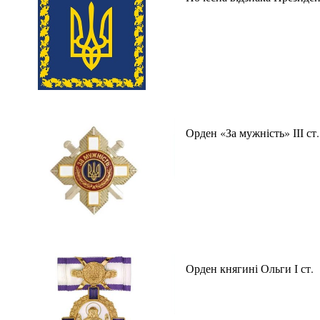
Орден «За мужність» ІІІ ст.
Орден княгині Ольги І ст.