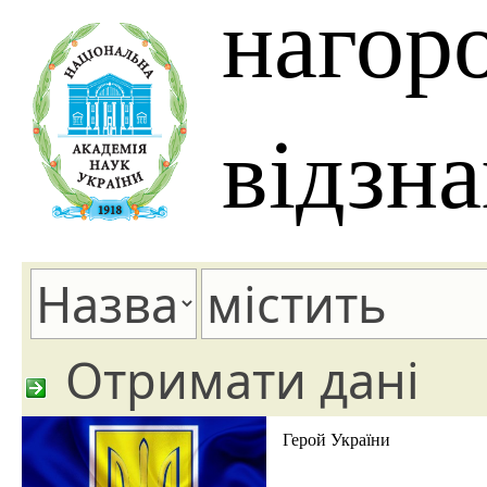
нагор
відзн
Отримати дані
Герой України