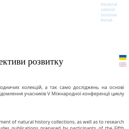
Personal
cabinet
Intranet
Portal
пективи розвитку
родничих колекцій, а так само досліджень на основі
овідомлення учасників V Міжнародної конференції циклу
ent of natural history collections, as well as to research
des publications prepared by participants of the Fifth