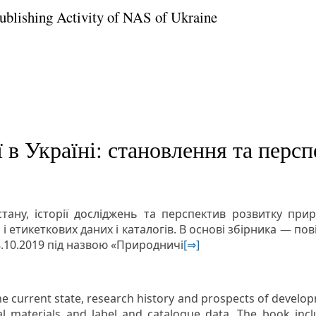
Publishing Activity of NAS of Ukraine
 в Україні: становлення та перс
тану, історії досліджень та перспектив розвитку при
 і етикеткових даних і каталогів. В основі збірника — п
.10.2019 під назвою «Природничі
[⇒]
e current state, research history and prospects of developm
l materials and label and catalogue data. The book inclu