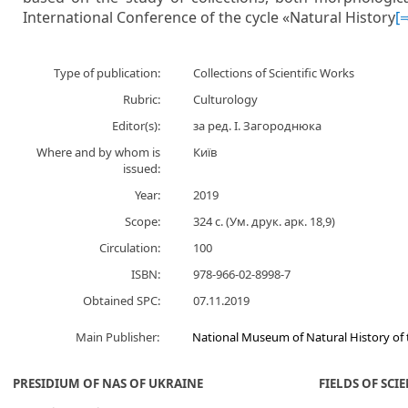
International Conference of the cycle «Natural History
[
Type of publication:
Collections of Scientific Works
Rubric:
Culturology
Editor(s):
за ред. І. Загороднюка
Where and by whom is
Київ
issued:
Year:
2019
Scope:
324 с. (Ум. друк. арк. 18,9)
Circulation:
100
ISBN:
978-966-02-8998-7
Obtained SPC:
07.11.2019
Main Publisher:
National Museum of Natural History of 
PRESIDIUM OF NAS OF UKRAINE
FIELDS OF SCI