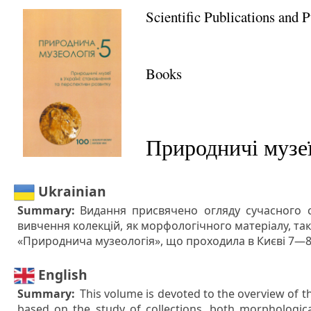
Scientific Publications and 
Books
Природничі музеї
Ukrainian
Summary:
Видання присвячено огляду сучасного с
вивчення колекцій, як морфологічного матеріалу, так
«Природнича музеологія», що проходила в Києві 7—8
English
Summary:
This volume is devoted to the overview of th
based on the study of collections, both morphologica