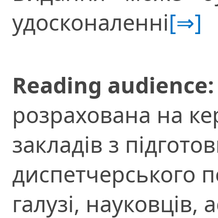
удосконаленні
[⇒]
Reading audience:
розрахована на кер
закладів з підгото
диспетчерського п
галузі, науковців, а