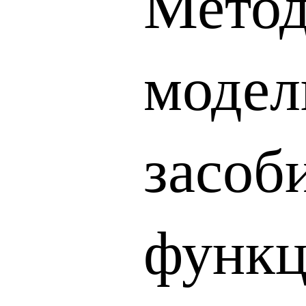
Мето
модел
засоб
функц