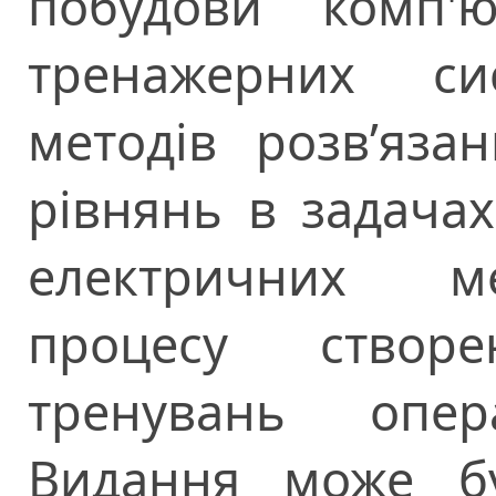
побудови комп'ю
тренажерних си
методів розв’яза
рівнянь в задача
електричних ме
процесу створе
тренувань опер
Видання може б