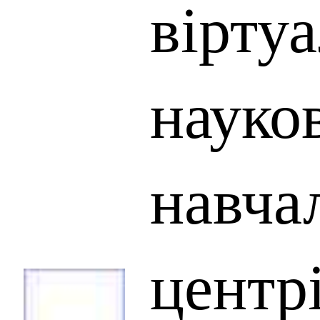
вірту
науко
навча
центрі