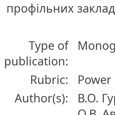
профільних закладі
Type of
Monog
publication:
Rubric:
Power 
Author(s):
В.О. Г
О.В. А