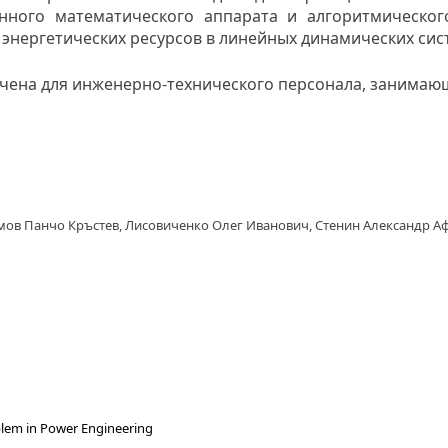
нного математического аппарата и алгоритмическо
 энергетических ресурсов в линейных динамических сис
чена для инженерно-технического персонала, занимаю
мов Панчо Кръстев, Лисовиченко Олег Иванович, Стенин Александр 
oblem in Power Engineering