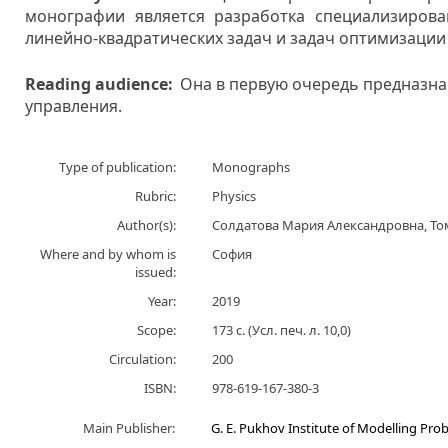
монографии является разработка специализирова
линейно-квадратических задач и задач оптимизации
Reading audience:
Она в первую очередь предназна
управления.
Type of publication:
Monographs
Rubric:
Physics
Author(s):
Солдатова Мария Александровна, То
Where and by whom is
София
issued:
Year:
2019
Scope:
173 с. (Усл. печ. л. 10,0)
Circulation:
200
ISBN:
978-619-167-380-3
Main Publisher:
G. E. Pukhov Institute of Modelling Pr