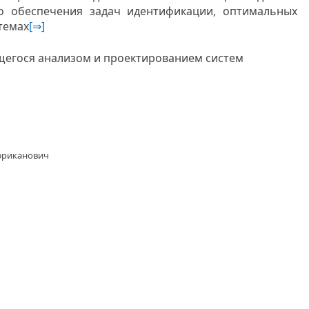
го обеспечения задач идентификации, оптимальных
темах
[⇒]
щегося анализом и проектированием систем
Африканович