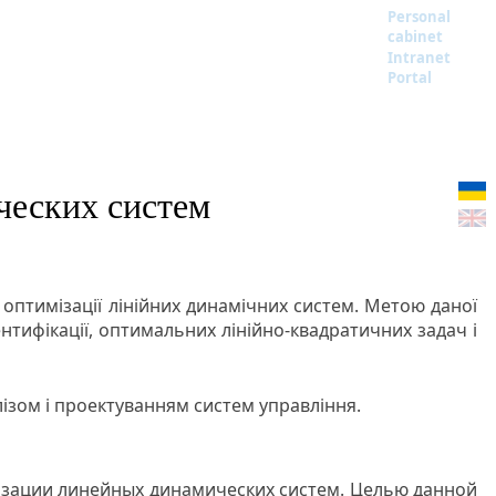
Personal
cabinet
Intranet
Portal
ческих систем
 оптимізації лінійних динамічних систем. Метою даної
тифікації, оптимальних лінійно-квадратичних задач і
ізом і проектуванням систем управління.
изации линейных динамических систем. Целью данной