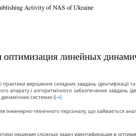
Publishing Activity of NAS of Ukraine
 оптимизация линейных динами
 практики вирішення складних завдань ідентифікації та
го апарату і алгоритмічного забезпечення завдань іден
х динамічних системах і
[⇒]
ля інженерно-технічного персоналу, що займається анал
ктики решения сложных задач идентификации и оптим