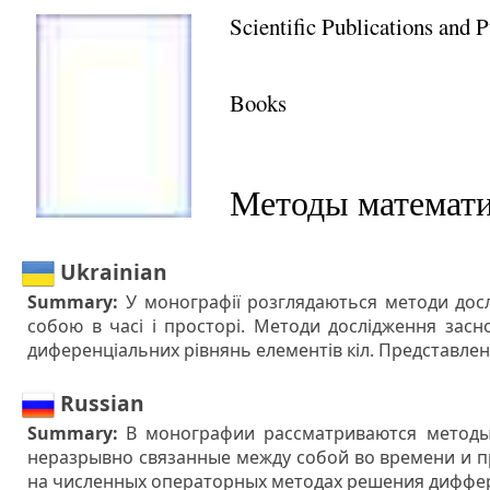
Scientific Publications and 
Books
Методы математи
Ukrainian
Summary:
У монографії розглядаються методи досл
собою в часі і просторі. Методи дослідження зас
диференціальних рівнянь елементів кіл. Представле
Russian
Summary:
В монографии рассматриваются методы
неразрывно связанные между собой во времени и п
на численных операторных методах решения диффе