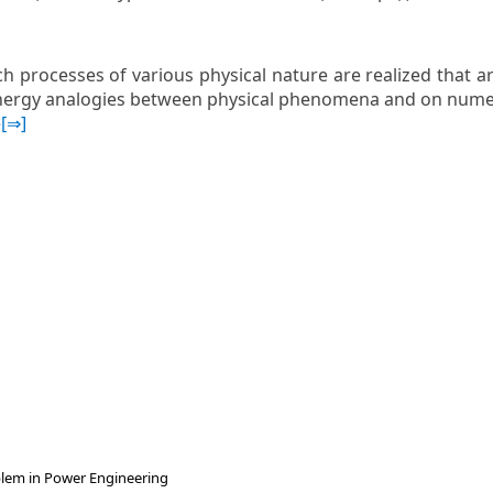
h processes of various physical nature are realized that ar
rgy analogies between physical phenomena and on numeric
e
[⇒]
oblem in Power Engineering