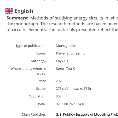
English
Summary:
Methods of studying energy circuits in whic
the monograph. The research methods are based on ene
of circuits elements. The materials presented reflect th
Type of publication:
Monographs
Rubric:
Power Engineering
Author(s):
Саух С.Е.
Where and by whom is
Киев : Три К
issued:
Year:
2020
Scope:
278 с. (Уч.-изд. л. 17,5)
Circulation:
300
ISBN:
978-966-7690-54-0
Main Publisher:
G. E. Pukhov Institute of Modelling Pr