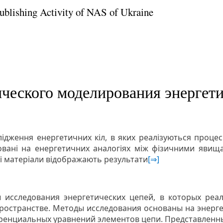
Publishing Activity of NAS of Ukraine
ческого моделирования энергет
ідження енергетичних кіл, в яких реалізуються процес
новані на енергетичних аналогіях між фізичними яви
ні матеріали відображають результати
[⇒]
 исследования энергетических цепей, в которых реа
ространстве. Методы исследования основаны на энерг
ренциальных уравнений элементов цепи. Представленн