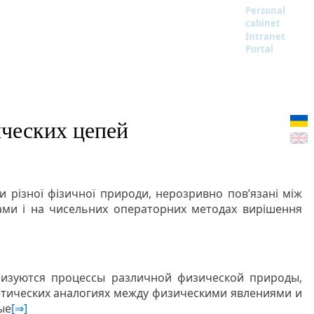
Personal
cabinet
Intranet
Portal
ических цепей
и різної фізичної природи, нерозривно пов’язані між
щами і на чисельних операторних методах вирішення
лизуются процессы различной физической природы,
етических аналогиях между физическими явлениями и
ые
[⇒]