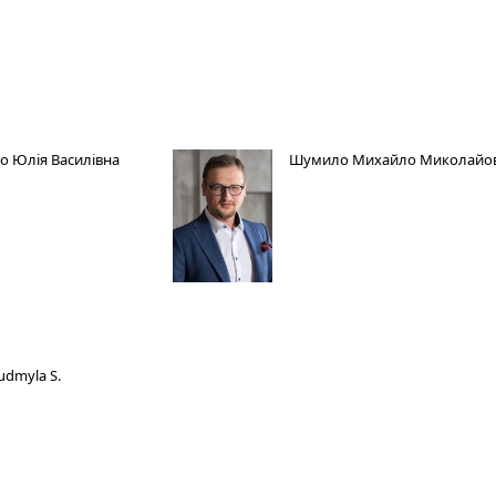
о Юлія Василівна
Шумило Михайло Миколайо
udmyla S.