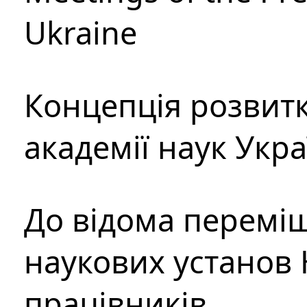
Ukraine
Концепція розвитк
академії наук Укр
До відома перемі
наукових установ 
працівників