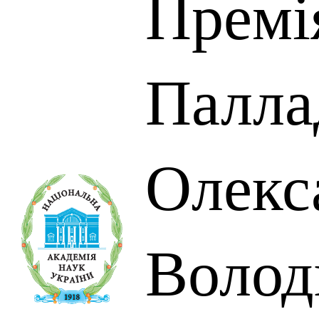
Премі
Палла
Олекс
Волод