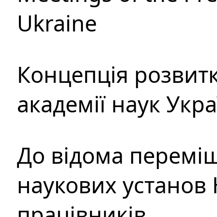
Ukraine
Концепція розвитк
академії наук Укр
До відома перемі
наукових установ 
працівників