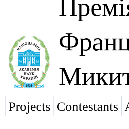
Премі
Франц
Микит
Projects
Contestants