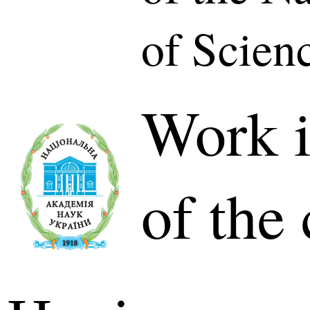
of Scien
Work i
of the