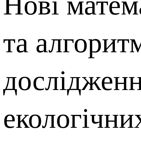
Нові матем
та алгорит
досліджен
екологічни