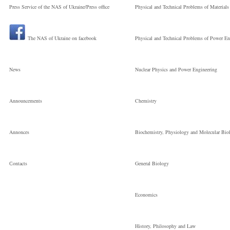
Press Service of the NAS of Ukraine/Press office
Physical and Technical Problems of Materials
Науковий
The NAS of Ukraine on facebook
Physical and Technical Problems of Power En
співробітник
News
Nuclear Physics and Power Engineering
Announcements
Chemistry
Annonces
Biochemistry, Physiology and Molecular Bio
Сontacts
General Biology
Economics
History, Philosophy and Law