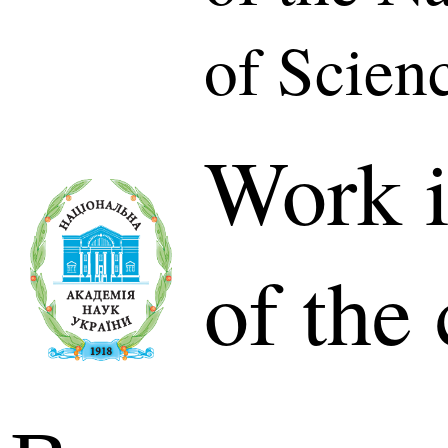
of Scien
Work i
of the