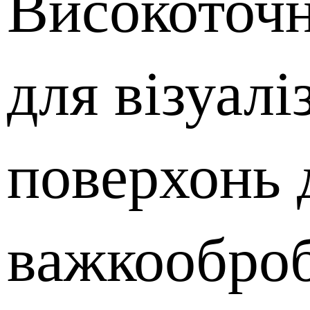
Високоточ
для візуалі
поверхонь 
важкообро