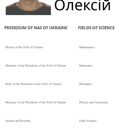
Олексій
секретаря
Materials
Павлович
PRESIDIUM OF NAS OF UKRAINE
FIELDS OF SCIENCE
Молодший
Кандидат
History of the NAS of Ukraine
Mathematics
науковий
технічних наук
Members of the Presidium of the NAS of Ukraine
Informatics
співробітник
V. Bakul Institute
Body of the Presidium of the NAS of Ukraine
Mechanics
for Superhard
Meetings of the Presidium of the NAS of Ukraine
Physics and Astronomy
Materials
Awards and Rewards
Earth Sciences