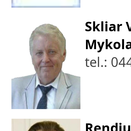
Skliar
Mykola
tel.: 0
Rendiu