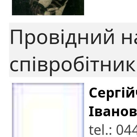
Провідний н
співробітник
Сергі
Івано
tel.: 0