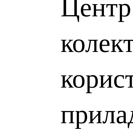
Центр
колек
корис
прила