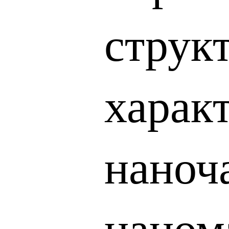
струк
харак
наноча
наном