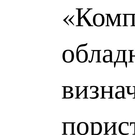
«Комп
облад
визна
порист