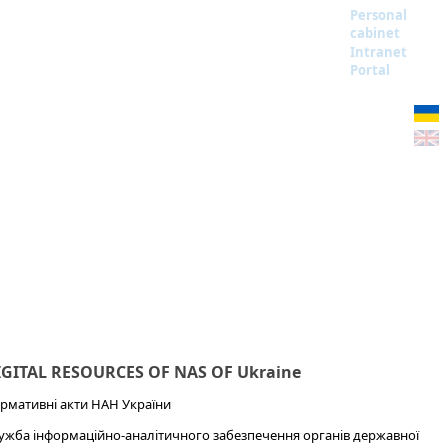
Personal
cabinet
Intranet
Portal
IGITAL RESOURCES OF NAS OF Ukraine
рмативні акти НАН України
ужба інформаційно-аналітичного забезпечення органів державної