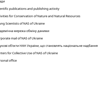
ади
entific publications and publishing activity
ivities for Conservation of Nature and Natural Resources
ng Scientists of NAS of Ukraine
адемічна мережа обміну даними
porate mail of NAS of Ukraine
укові об'єкти НАН України, що становлять національне надбання
ters for Collective Use of NAS of Ukraine
sonal office