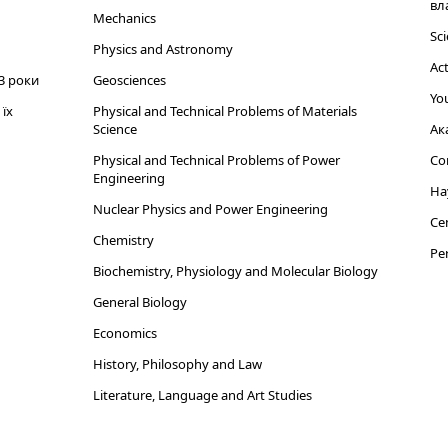
вл
Mechanics
Sci
Physics and Astronomy
Act
3 роки
Geosciences
You
їх
Physical and Technical Problems of Materials
Science
Ак
Physical and Technical Problems of Power
Cor
Engineering
На
Nuclear Physics and Power Engineering
Cen
Chemistry
Per
Biochemistry, Physiology and Molecular Biology
General Biology
Economics
History, Philosophy and Law
Literature, Language and Art Studies