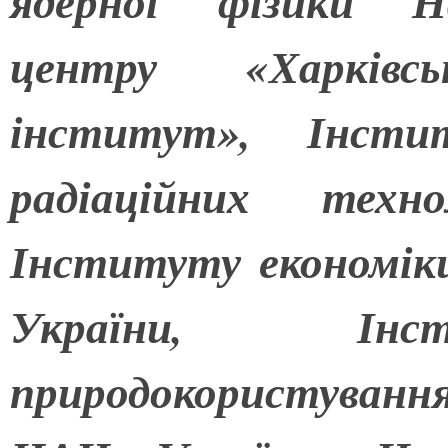
ядерної фізики На
центру «Харківсь
інститут», Інсти
радіаційних техн
Інституту економік
України, Інс
природокористуван