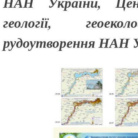
НАН України, Цен
геології, геоек
рудоутворення НАН У