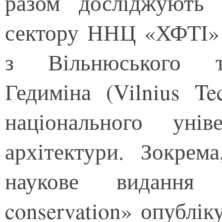
разом досліджують 
сектору ННЦ «ХФТІ» 
з Вільнюського те
Гедиміна (Vilnius Te
національного унів
архітектури. Зокрем
наукове видання 
conservation» опублік