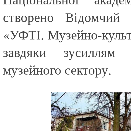
створено Відомчий 
«УФТІ. Музейно-культ
завдяки зусиллям ф
музейного сектору.