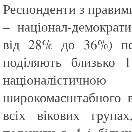
Респонденти з правим
– націонал-демократи
від 28% до 36%) пе
поділяють близько 1
націоналістично
широкомасштабного в
всіх вікових група