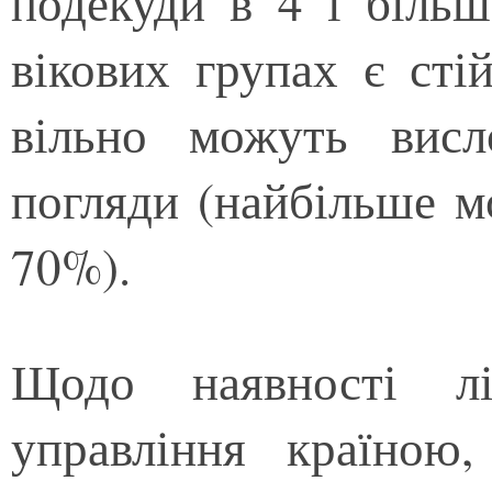
подекуди в 4 і більш
вікових групах є сті
вільно можуть висл
погляди (найбільше м
70%).
Щодо наявності лі
управління країною,