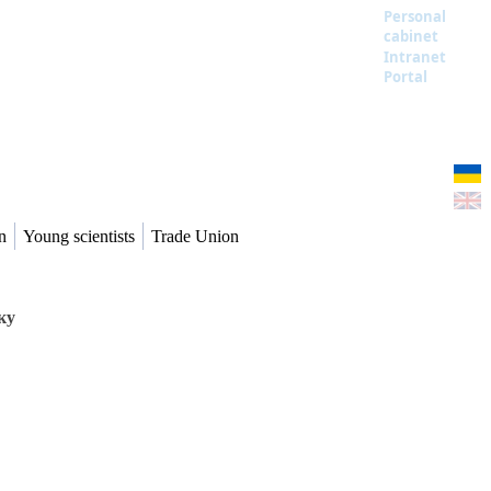
Personal
cabinet
Intranet
Portal
n
Young scientists
Trade Union
ку