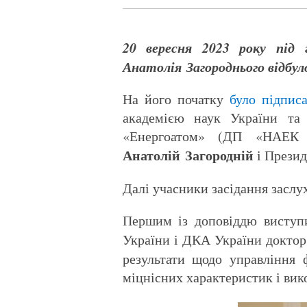
20
вересня 2023 року під г
Анатолія Загороднього відбул
На його початку
було підпис
академією наук України та
«Енергоатом» (ДП «НАЕК 
Анатолій Загородній
і Прези
Далі учасники засідання заслух
Першим із доповіддю виступи
України і ДКА України докто
результати щодо управління 
міцнісних характеристик і вик