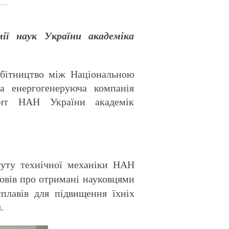
ії наук України академіка
обітництво між Національною
а енергогенеруюча компанія
ент НАН України академік
туту технічної механіки НАН
повів про отримані науковцями
плавів для підвищення їхніх
.