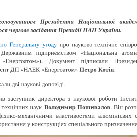
оловуванням Президента Національної академ
ося чергове засідання Президії НАН України.
ано Генеральну угоду
про науково-технічне співр
 Державним підприємством «Національна атомн
«Енергоатом»). Документ підписали Презид
Петро Котін
дент ДП «НАЕК «Енергоатом»
.
али дві наукові доповіді.
в заступник директора з наукової роботи Інсти
Володимир Пошивалов
р технічних наук
. Він роз
фізико-механічними властивостями алюмінієвих с
ористання у конструкціях спеціального призначення