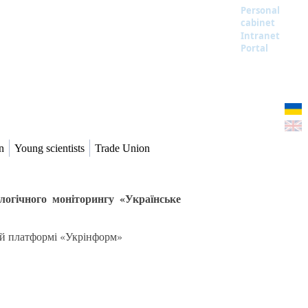
Personal
cabinet
Intranet
Portal
n
Young scientists
Trade Union
ологічного моніторингу «Українське
ій платформі «Укрінформ»