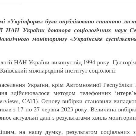
і «Укрінформ» було опубліковано статтю засту
ї НАН України доктора соціологічних наук Серг
іологічного моніторингу «Українське суспільст
логії НАН України виконує від 1994 року. Цьогоріч
 Київський міжнародний інститут соціології.
населення України, крім Автомномної Республіки
ння здійснювалося методом телефонних інтерв
interviews, CATI). Основу вибірки становили випадк
вав з 17 по 27 червня 2023 року. Величина вибірк
нює актуальні дані з результатами хвиль моніторинг
ішим, на нашу думку, результатом соціальних з