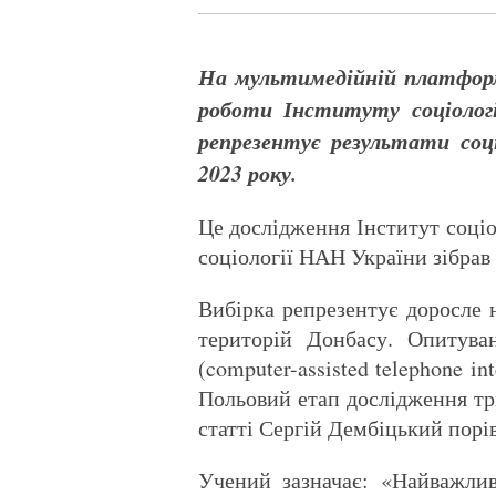
На мультимедійній платформ
роботи Інституту соціологі
репрезентує результати соц
2023 року.
Це дослідження Інститут соціо
соціології НАН України зібрав
Вибірка репрезентує доросле 
територій Донбасу. Опитува
(computer-assisted telephone 
Польовий етап дослідження три
статті Сергій Дембіцький порів
Учений зазначає: «Найважлив