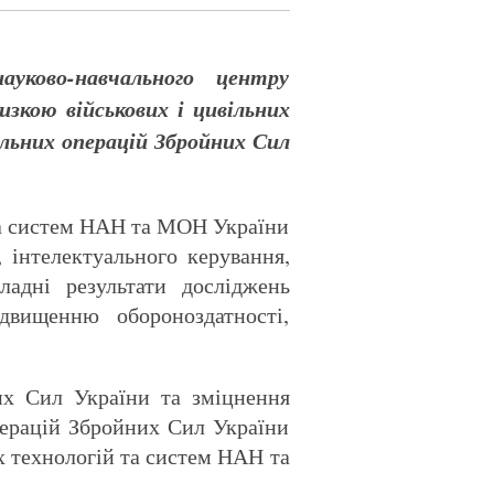
уково-навчального центру
кою військових і цивільних
альних операцій Збройних Сил
та систем НАН та МОН України
, інтелектуального керування,
ладні результати досліджень
двищенню обороноздатності,
их Сил України та зміцнення
перацій Збройних Сил України
 технологій та систем НАН та