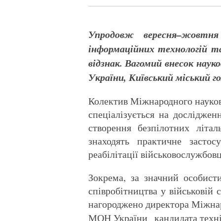
Упродовж вересня–жовтня 
інформаційних технологій т
відзнак. Вагомий внесок наук
України, Київський міський г
Колектив Міжнародного науков
спеціалізується на досліджен
створення безпілотних літа
знаходять практичне застос
реабілітації військовослужбов
Зокрема, за значний особист
співробітництва у військовій
нагороджено директора Міжнар
МОН України кандидата техн