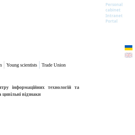
Personal
cabinet
Intranet
Portal
n
Young scientists
Trade Union
нтру інформаційних технологій та
 цивільні відзнаки