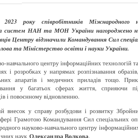
2023 року співробітників Міжнародного на
а систем НАН та МОН України нагороджено низ
овців Центру відзначили Командування Сил спеці
олова та Міністерство освіти і науки України.
о-навчального центру інформаційних технологій 
нях і розробках у напрямах розпізнавання образів
льних апаратів і медичних приладів тощо. Прик
ування у багатьох сферах життя, сприяючи пі
ців і повоєнному відновленню.
ий внесок у справу розбудови і розвитку Збройн
 сфері Грамотою Командування Сил спеціальних о
одного науково-навчального центру інформаційних
Олександра Волкова
ічних наук
.