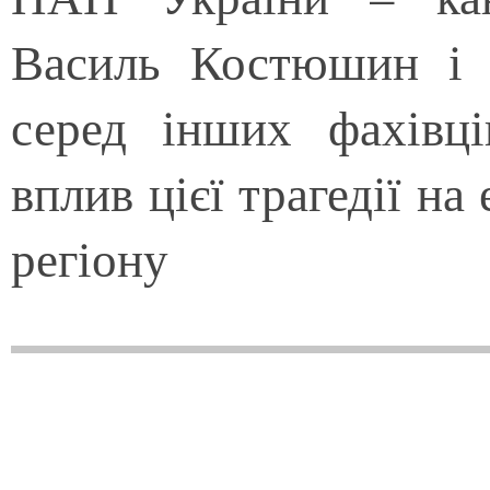
Василь Костюшин і Г
серед інших фахівці
вплив цієї трагедії н
регіону