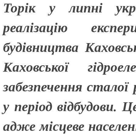
Торік у липні укр
реалізацію експер
будівництва Каховськ
Каховської гідрое
забезпечення сталої
у період відбудови. Ц
адже місцеве населен