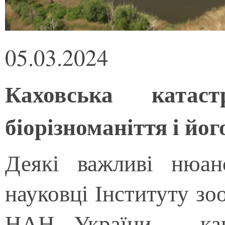
05.03.2024
Каховська катас
біорізноманіття і йо
Деякі важливі нюа
науковці Інституту зоо
НАН України – кан