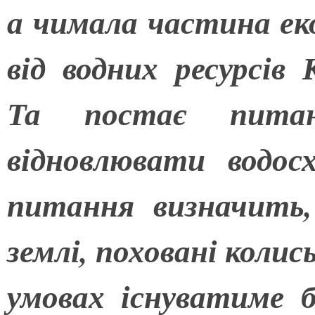
а чимала частина ек
від водних ресурсів 
Та постає питан
відновлювати водос
питання визначить
землі, поховані колис
умовах існуватиме 