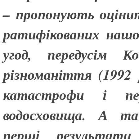
– пропонують оцінит
ратифікованих наш
угод, передусім Ко
різноманіття (1992 р
катастрофи і пер
водосховища. А та
перші результати 