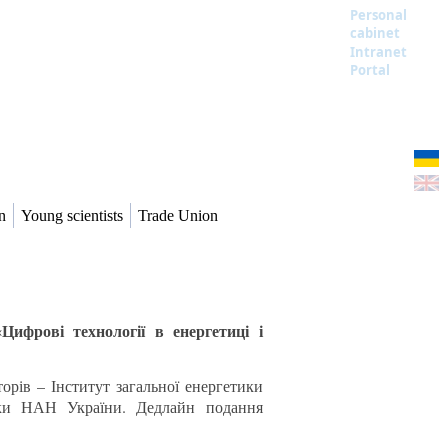
Personal
cabinet
Intranet
Portal
n
Young scientists
Trade Union
ифрові технології в енергетиці і
торів – Інститут загальної енергетики
ики НАН України. Дедлайн подання