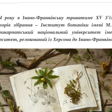
 року в Івано-Франківську триватиме ХV З’їз
аторів зібрання – Інститут ботаніки імені М
рикарпатський національний університет і
ситет, релокований із Херсона до Івано-Франківс