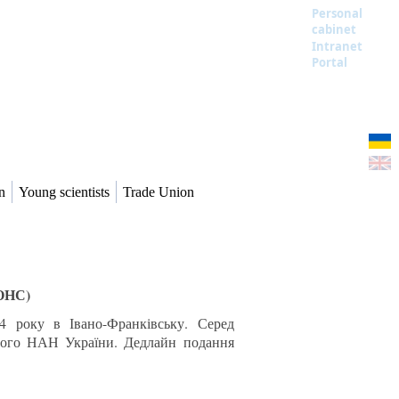
Personal
cabinet
Intranet
Portal
n
Young scientists
Trade Union
НОНС)
4 року в Івано-Франківську. Серед
одного НАН України. Дедлайн подання