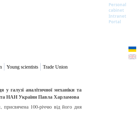
Personal
cabinet
Intranet
Portal
n
Young scientists
Trade Union
 у галузі аналітичної механіки та
ента НАН України Павла Харламова
, присвячена 100-річчю від його дня