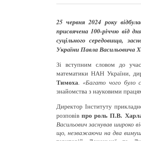
25 червня 2024 року відбул
присвячена 100-річчю від дн
суцільного середовища, за
України Павла Васильовича Х
Зі вступним словом до учасн
математики НАН України, ди
Тимоха
.
«Багато чого було с
знайомства з науковими праця
Директор Інституту приклад
про роль П.В. Харл
розповів
Васильович заснував широко ві
що, незважаючи на два вимуш