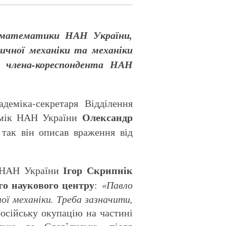
ня математики НАН України,
тичної механіки та механіки
ки члена-кореспондента НАН
деміка-секретаря Відділення
Олександр
емік НАН України
так він описав враження від
Ігор Скрипнік
к НАН України
го наукового центру
:
«Павло
ої механіки. Треба зазначити,
російську окупацію на частині