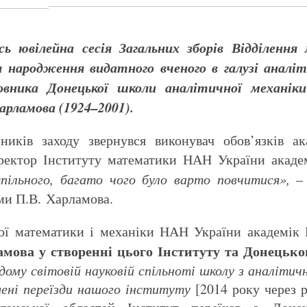
ась ювілейна сесія Загальних зборів Відділен
я народження видатного вченого в галузі аналі
сновника Донецької школи аналітичної механі
арламова (1924–2001).
иків заходу звернувся виконувач обов’язків ака
ректор Інституту математики НАН України акад
пільного, багато чого було варто повчитися»,
– 
ми П.В. Харламова.
ної математики і механіки НАН України академі
амова у створенні цього Інституту та Донецько
дому світовій науковій спільноті школу з аналітичн
ені переїзди нашого інституту
[2014 року через 