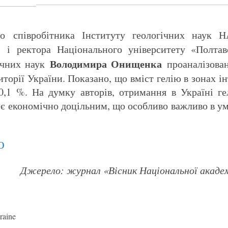
го співробітника Інституту геологічних наук
на
і
ректора Національного університету «Полтав
Володимира Онищенка
ічних наук
проаналізова
торії України. Показано, що вміст гелію в зонах і
1 %. На думку авторів, отримання в Україні гел
є економічно доцільним, що особливо важливо в ум
Ю
Джерело: журнал «Вісник Національної академі
raine