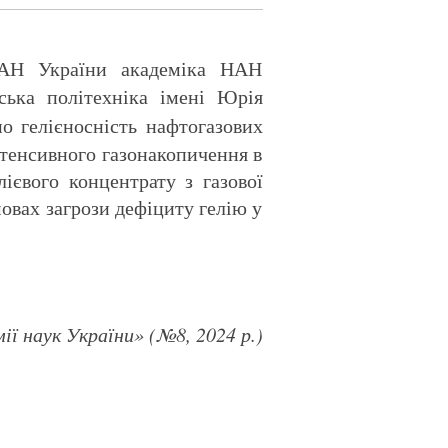
 НАН України академіка НАН
ська політехніка імені Юрія
но гелієносність нафтогазових
нтенсивного газонакопичення в
ієвого концентрату з газової
овах загрози дефіциту гелію у
ї наук України» (№8, 2024 р.)