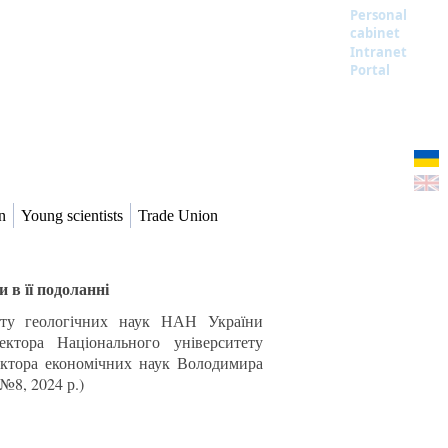
Personal
cabinet
Intranet
Portal
n
Young scientists
Trade Union
 в її подоланні
туту геологічних наук НАН України
ктора Національного університету
октора економічних наук Володимира
8, 2024 р.)