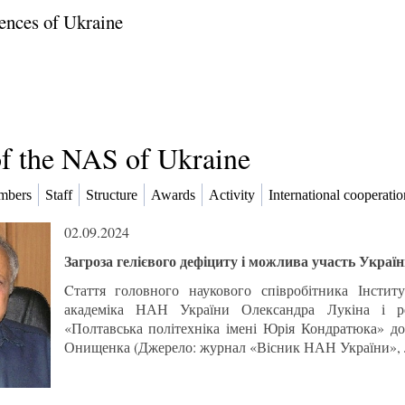
ences of Ukraine
of the NAS of Ukraine
mbers
Staff
Structure
Awards
Activity
International cooperatio
02.09.2024
Загроза гелієвого дефіциту і можлива участь України
Cтаття головного наукового співробітника Інсти
академіка НАН України Олександра Лукіна і ре
«Полтавська політехніка імені Юрія Кондратюка» д
Онищенка (Джерело: журнал «Вісник НАН України», №