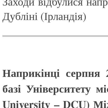
Заходи відбулися напр
Дубліні (Ірландія)
Наприкінці серпня 
базі Університету мі
University – DCU) М