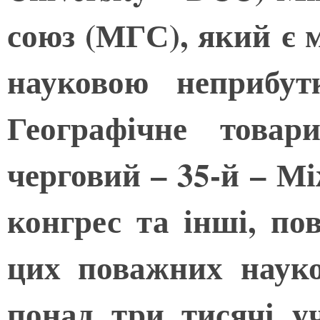
союз (МГС), який є
науковою неприбут
Географічне товар
черговий – 35-й – М
конгрес та інші, пов
цих поважних науко
понад три тисячі у