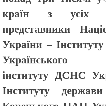
країн з усіх ко
представники Наці
України – Інституту
Українського гі
інституту ДСНС Ук
Інституту держав
Корецького НАН Укра