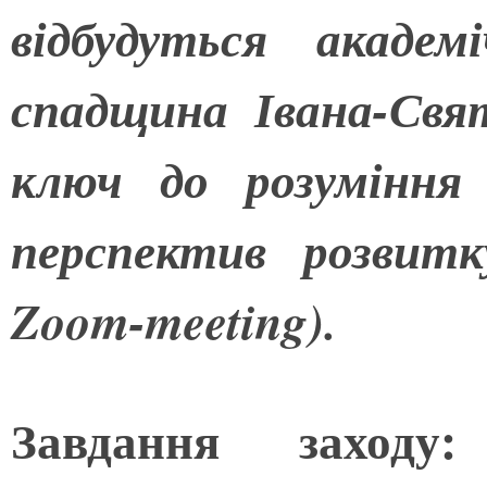
відбудуться акаде
спадщина Івана-Свя
ключ до розуміння 
перспектив розвит
Zoom
-
meeting
).
Завдання заход