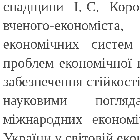
спадщини І.-С. Коро
вченого-економіста
економічних систем
проблем економічної 
забезпечення стійкост
науковими погля
міжнародних економі
України у світовій еко