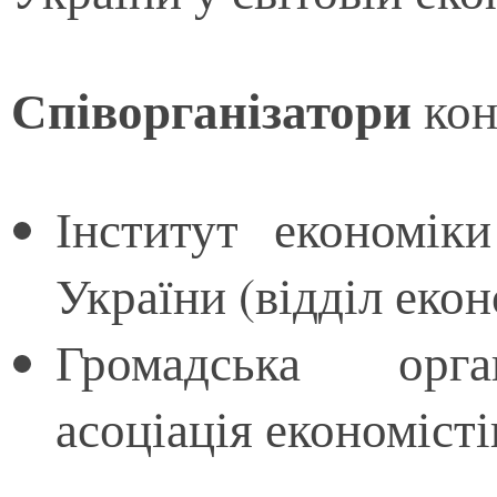
Співорганізатори
кон
Інститут економік
України (відділ екон
Громадська орган
асоціація економіст