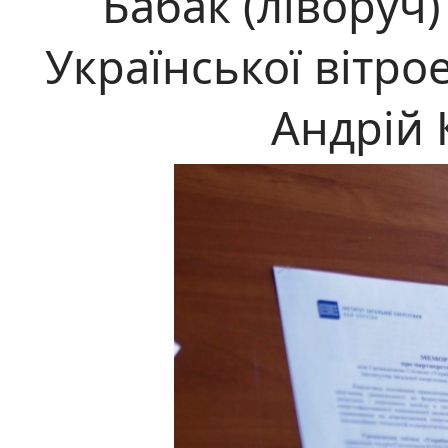
Бабак (ліворуч)
Української вітро
Андрій