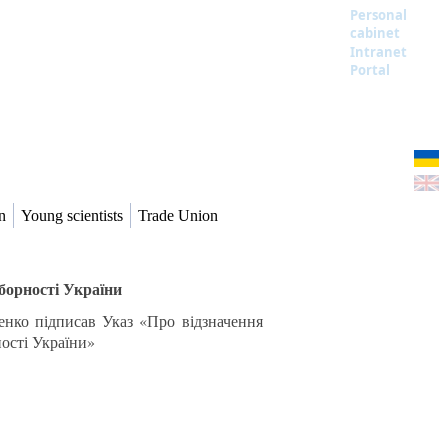
Personal
cabinet
Intranet
Portal
n
Young scientists
Trade Union
борності України
енко підписав Указ «Про відзначення
ості України»