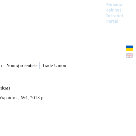
Personal
cabinet
Intranet
Portal
n
Young scientists
Trade Union
лієм)
України», №4, 2018 р.