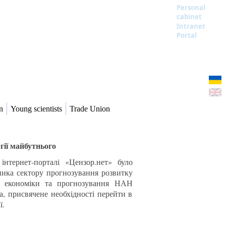
Personal
cabinet
Intranet
Portal
n
Young scientists
Trade Union
гії майбутнього
нтернет-порталі «Цензор.нет» було
ника сектору прогнозування розвитку
у економіки та прогнозування НАН
, присвячене необхідності перейти в
ї.