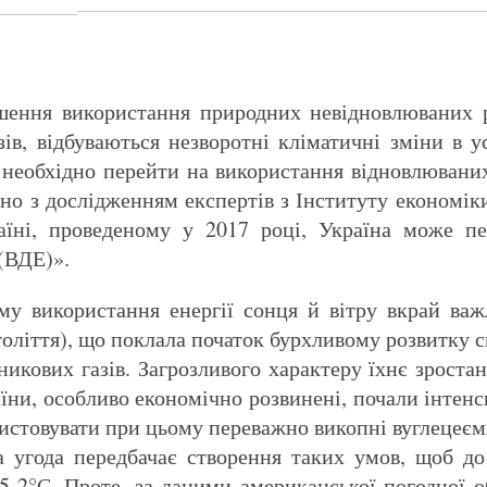
шення використання природних невідновлюваних р
ів, відбуваються незворотні кліматичні зміни в у
необхідно перейти на використання відновлюваних 
ідно з дослідженням експертів з Інституту економі
аїні, проведеному у 2017 році, Україна може п
(ВДЕ)».
 використання енергії сонця й вітру вкрай важл
толіття), що поклала початок бурхливому розвитку с
икових газів. Загрозливого характеру їхнє зростан
раїни, особливо економічно розвинені, почали інте
истовувати при цьому переважно викопні вуглецеєм
ька угода передбачає створення таких умов, щоб д
5-2°С. Проте, за даними американської погодної о