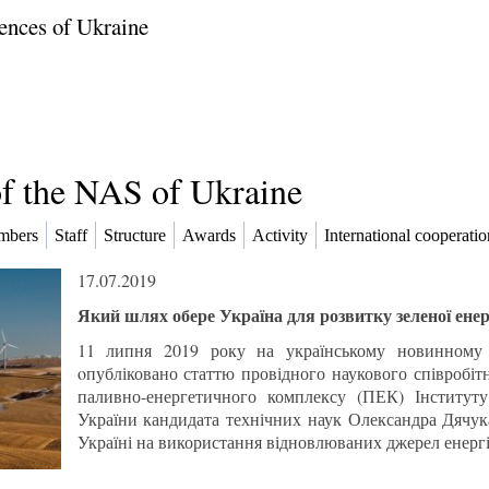
ences of Ukraine
of the NAS of Ukraine
mbers
Staff
Structure
Awards
Activity
International cooperatio
17.07.2019
Який шлях обере Україна для розвитку зеленої енер
11 липня 2019 року на українському новинному і
oпубліковано статтю провідного наукового співробіт
паливно-енергетичного комплексу (ПЕК) Інститут
України кандидата технічних наук Олександра Дячука
Україні на використання відновлюваних джерел енергі