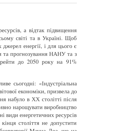
есурсів, а відтак підвищення
сьому світі та в Україні. Щоб
джерел енергії, і для цього є
ки та прогнозування НАНУ та з
ерейти до 2050 року на 91%
иве сьогодні: «Індустріальна
вітової економіки, призвела до
ня набуло в ХХ столітті після
нсивно нарощувати виробництво
ні види енергетичних ресурсів
о кінця століття не допустити
бсерваторії Мауна Лоа, що на