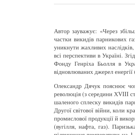
Автор зауважує: «Через збіль
частки викидів парникових газ
уникнути жахливих наслідків, 
всі перспективи в Україні. Зг
Фонду Генріха Бьолля в Укр
відновлюваних джерел енергії 
Олександр Дячук пояснює чому
революція (з середини ХVIII с
шаленого сплеску викидів парн
Другої світової війни, коли к
промислової продукції й викор
(вугілля, нафта, газ). Париз
підвищення температури на 1,