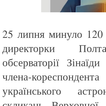
25 липня минуло 120 
директорки Полтав
обсерваторії Зінаїди
члена-кореспонден
українського астр
скликань Верховної