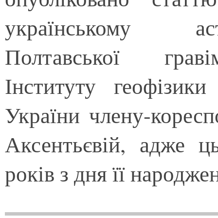
українському ас
Полтавської граві
Інституту геофізик
України члену-корес
Аксентьєвій, адже ць
років з дня її народже