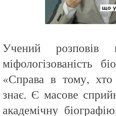
Учений розповів п
міфологізованість бі
«Справа в тому, хто
знає. Є масове сприй
академічну біографію