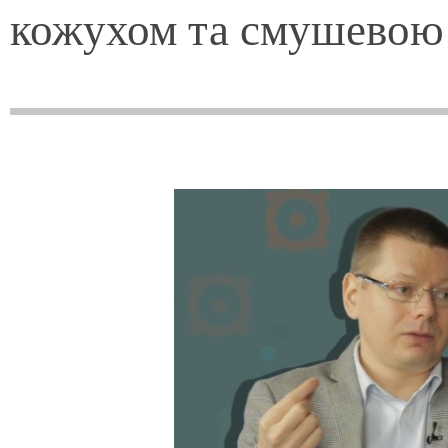
кожухом та смушевою