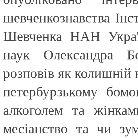
шевченкознавства Інст
Шевченка НАН Украї
наук Олександра Б
розповів як колишній к
петербурзькому бомо
алкоголем та жінкам
месіанство та чи зу