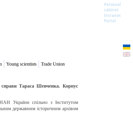
Personal
cabinet
Intranet
Portal
n
Young scientists
Trade Union
і справи Тараса Шевченка. Корпус
 НАН України спільно з Інститутом
альним державним історичним архівом