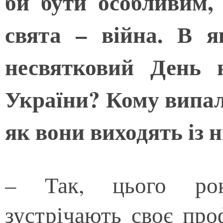
би бути особливим,
свята – війна. В я
несвятковий День 
України? Кому випал
як вони виходять із 
– Так, цього року
зустрічають своє про