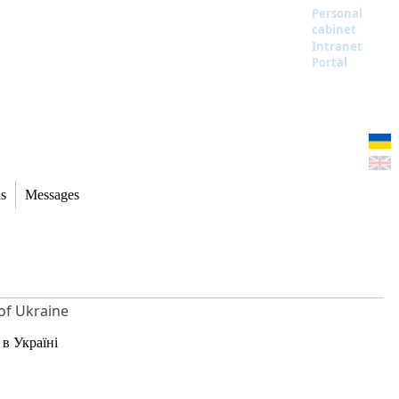
Personal
cabinet
Intranet
Portal
s
Messages
of Ukraine
 в Україні