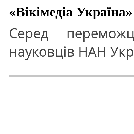
«Вікімедіа Україна»
Серед перемож
науковців НАН Укр