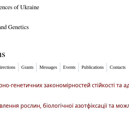
ences of Ukraine
 and Genetics
ns
irections
Grants
Messages
Events
Publications
Contacts
лярно-генетичних закономірностей стійкості та 
влення рослин, біологічної азотфіксації та мо