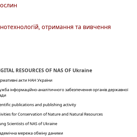
рослин
анотехнологій, отримання та вивчення
IGITAL RESOURCES OF NAS OF Ukraine
рмативні акти НАН України
ужба інформаційно-аналітичного забезпечення органів державної
ади
entific publications and publishing activity
ivities for Conservation of Nature and Natural Resources
ng Scientists of NAS of Ukraine
адемічна мережа обміну даними