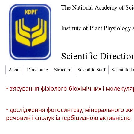
The National Academy of Sci
Institute of Plant Physiology
Scientific Directio
About
Directorate
Structure
Scientific Staff
Scientific D
• з’ясування фізіолого-біохімічних і молеку
• дослідження фотосинтезу, мінерального жи
речовин і сполук із гербіцидною активністю