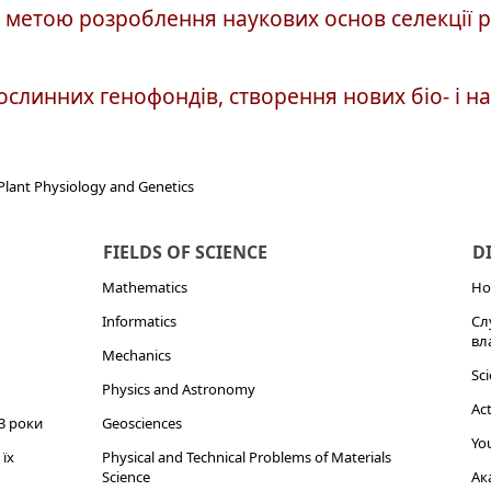
з метою розроблення наукових основ селекції 
слинних генофондів, створення нових біо- і н
 Plant Physiology and Genetics
FIELDS OF SCIENCE
D
Mathematics
Но
Informatics
Сл
вл
Mechanics
Sci
Physics and Astronomy
Act
3 роки
Geosciences
You
їх
Physical and Technical Problems of Materials
Science
Ак