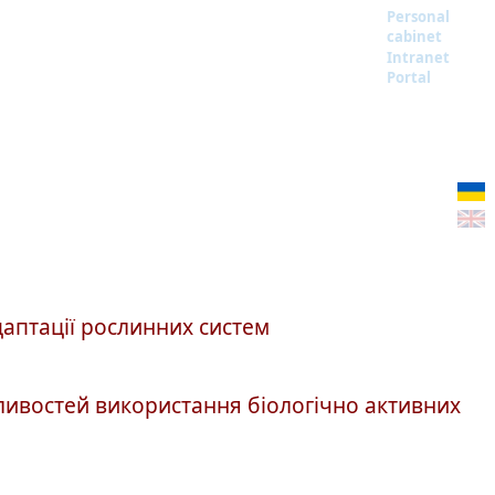
Personal
cabinet
Intranet
Portal
адаптації рослинних систем
жливостей використання біологічно активних