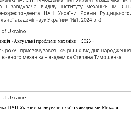
і завідувача відділу Інституту механіки ім. С.П.
а-кореспондента НАН України Яреми Рущицького.
ьної академії наук України» (№1, 2024 рік)
S of Ukraine
енція «Актуальні проблеми механіки – 2023»
23 року і присвячувався 145-річчю від дня народження
о вченого механіка – академіка Степана Тимошенка
S of Ukraine
енка НАН України вшанували пам’ять академіків Миколи