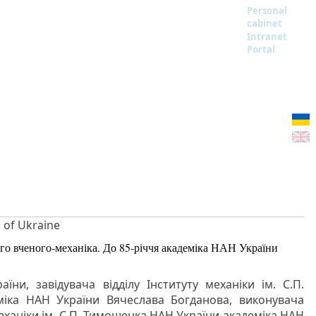
Personal
cabinet
Intranet
Portal
S of Ukraine
го вченого-механіка. До 85-річчя академіка НАН України
їни, завідувача відділу Інституту механіки ім. С.П.
іка НАН України Вячеслава Богданова, виконувача
механіки ім. С.П. Тимошенка НАН України академіка НАН