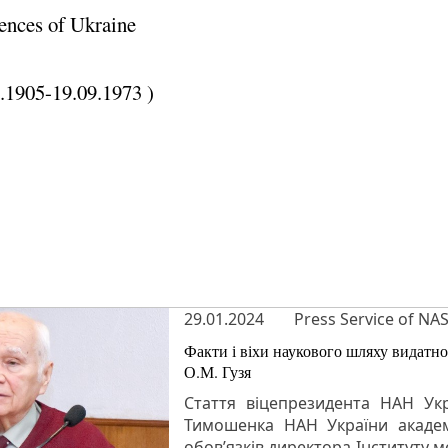
ences of Ukraine
.1905-19.09.1973 )
29.01.2024
Press Service of NA
Факти і віхи наукового шляху видатно
О.М. Гузя
Стаття віцепрезидента НАН Укра
Тимошенка НАН України академ
обов’язків директора Інституту 