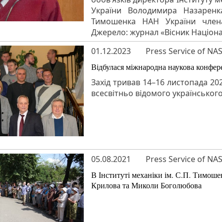
України Володимира Назаренка 
Тимошенка НАН України член
Джерело: журнал «Вісник Націонал
01.12.2023
Press Service of NA
Відбулася міжнародна наукова конфер
Захід тривав 14–16 листопада 20
всесвітньо відомого українськог
05.08.2021
Press Service of NA
В Інституті механіки ім. С.П. Тимош
Крилова та Миколи Боголюбова