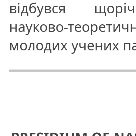
відбувся щоріч
науково-теоре
молодих учених па