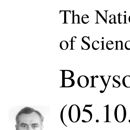
The Nat
of Scien
Boryso
(05.10