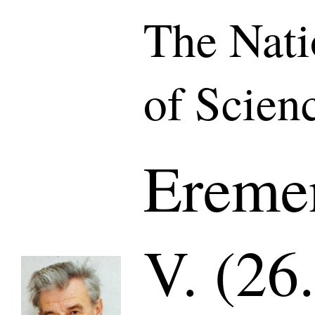
The Nat
of Scien
Ereme
V. (26