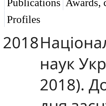
Publications
Awards, 
Profiles
2018
Націона
наук Ук
2018). Д
дня зас