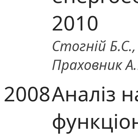
2010
Стогній Б.С.,
Праховник А.
2008
Аналіз н
функціо