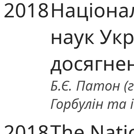
2018
Націона
наук Укр
досягнен
Б.Є. Патон (г
Горбулін та і
2018
The Nati