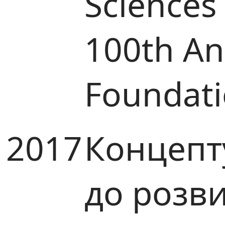
Sciences
100th Ann
Foundat
2017
Концепт
до розв