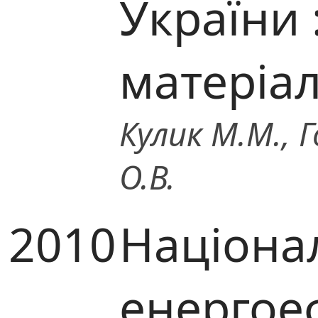
України 
матеріа
Кулик М.М., Г
О.В.
2010
Націона
енергое