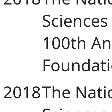
Sciences
100th Ann
Foundat
2018
The Nati