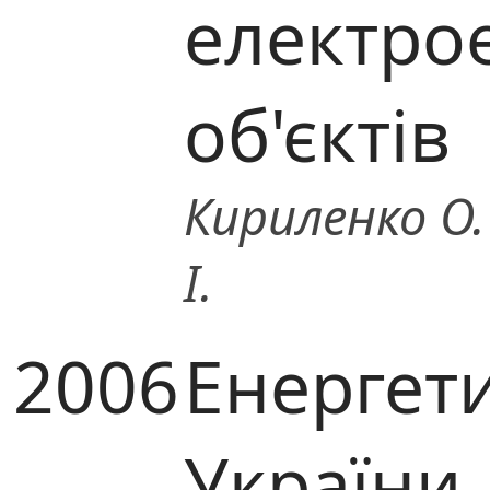
електро
об'єктів
Кириленко О. 
І.
2006
Енергет
України.