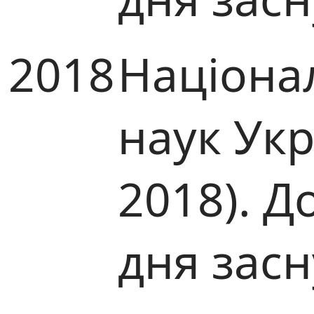
2018
Націона
наук Ук
2018). Д
дня зас