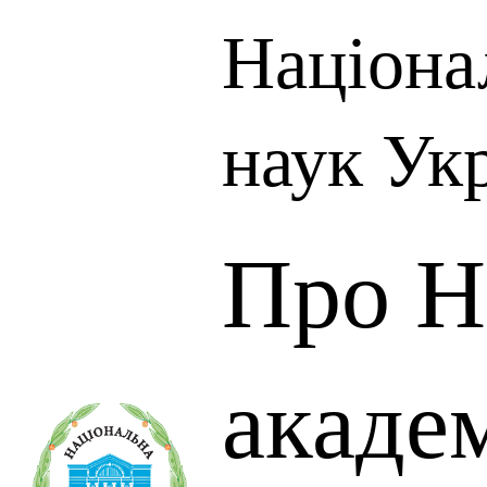
Націона
наук Ук
Про Н
акаде