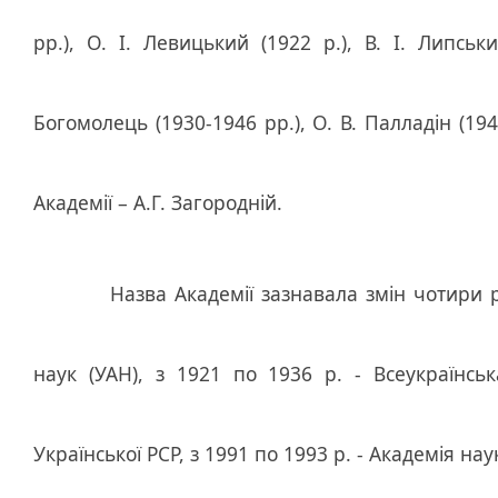
рр.), О. І. Левицький (1922 р.), В. І. Липськ
Богомолець (1930-1946 рр.), О. В. Палладін (194
Академії – А.Г. Загородній.
Назва Академії зазнавала змін чотири рази.
наук (УАН), з 1921 по 1936 р. - Всеукраїнсь
Української РСР, з 1991 по 1993 р. - Академія на