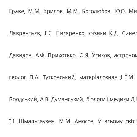
Граве, М.М. Крилов, М.М. Боголюбов, Ю.О. Ми
Лаврентьєв, Г.С. Писаренко, фізики К.Д. Синел
Давидов, А.Ф. Прихотько, О.Я. Усиков, астроно
геолог П.А. Тутковський, матеріалознавці І.М.
Бродський, А.В. Думанський, біологи і медики Д.
І.І. Шмальгаузен, М.М. Амосов. У всьому світ