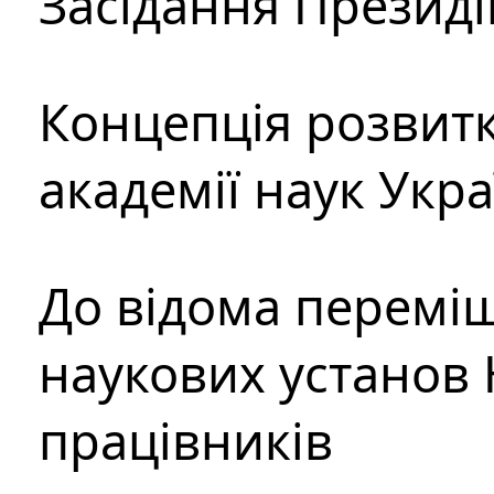
Засідання Президі
Концепція розвитк
академії наук Укр
До відома перемі
наукових установ 
працівників