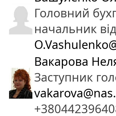
Головний бухг
начальник від
O.Vashulenko@
Вакарова Нел
Заступник гол
vakarova@nas.
+38044239640