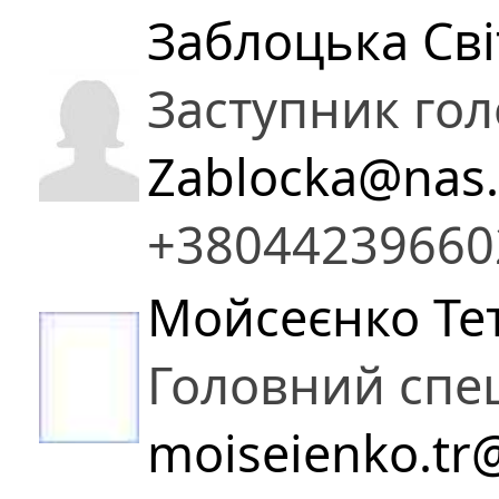
Заблоцька Св
Заступник гол
Zablocka@nas.
+38044239660
Мойсеєнко Те
Головний спец
moiseienko.tr