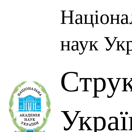
Націона
наук Ук
Стру
Украї