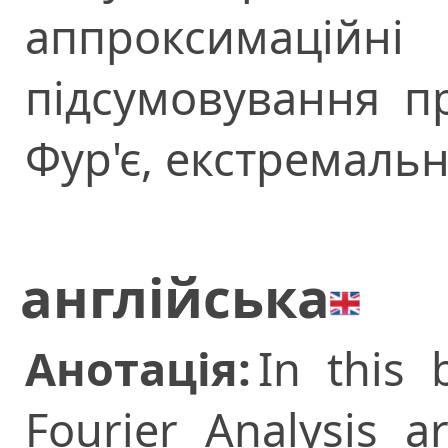
аппроксимаційні
підсумовування пр
Фур'є, екстремальн
англійська
Анотація:
In this 
Fourier Analysis a