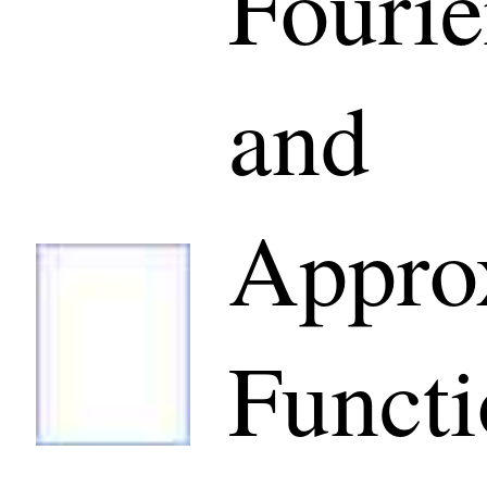
Fourie
and
Appro
Functi