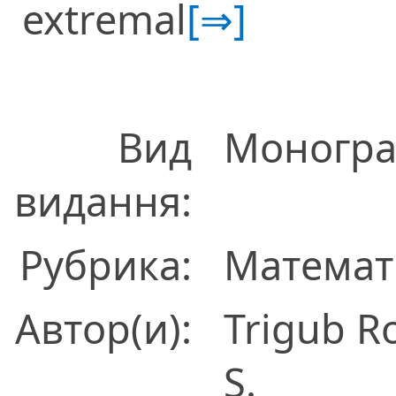
extremal
[⇒]
Вид
Моногра
видання:
Рубрика:
Математ
Автор(и):
Trigub R
S.