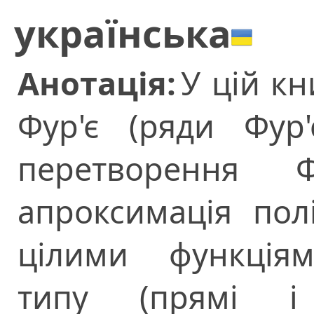
українська
Анотація:
У цій кн
Фур'є (ряди Фур'
перетворення 
апроксимація пол
цілими функціям
типу (прямі і