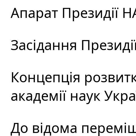
Апарат Президії Н
Засідання Президі
Концепція розвитк
академії наук Укр
До відома перемі