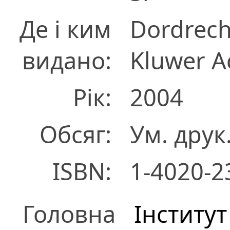
Де і ким
Dordrech
видано:
Kluwer A
Рік:
2004
Обсяг:
Ум. друк.
ISBN:
1-4020-2
Головна
Інститу