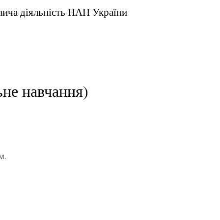
внича діяльність НАН України
ьне навчання)
 М.