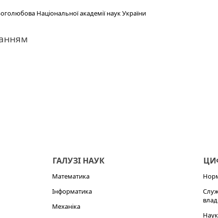
 Боголюбова Національної академії наук України
данням
ГАЛУЗІ НАУК
ЦИФ
Математика
Норм
Інформатика
Служ
влад
Механіка
Наук