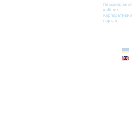
Персональни
кабінет
Корпоративн
портал