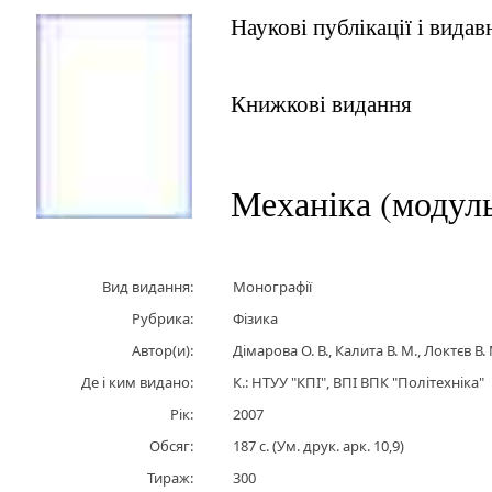
Наукові публікації і вида
Книжкові видання
Механіка (модул
Вид видання:
Монографії
Рубрика:
Фізика
Автор(и):
Дімарова О. В., Калита В. М., Локтєв В.
Де і ким видано:
К.: НТУУ "КПІ", ВПІ ВПК "Політехніка"
Рік:
2007
Обсяг:
187 с. (Ум. друк. арк. 10,9)
Тираж:
300